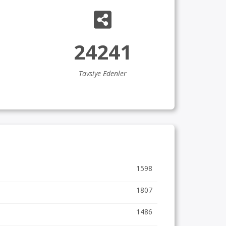
24241
Tavsiye Edenler
1598
1807
1486