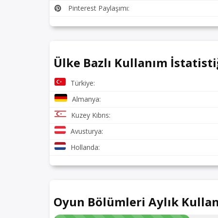
Pinterest Paylaşımı:
Ülke Bazlı Kullanım İstatisti
Türkiye:
Almanya:
Kuzey Kıbrıs:
Avusturya:
Hollanda:
Oyun Bölümleri Aylık Kulla