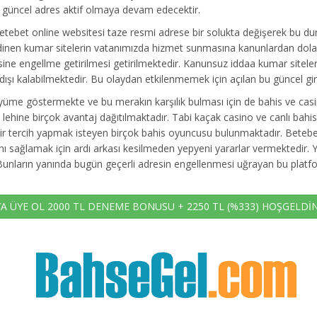
u güncel adres aktif olmaya devam edecektir.
en Betebet online websitesi taze resmi adrese bir solukta değişerek bu
 edinen kumar sitelerin vatanımızda hizmet sunmasına kanunlardan d
sine engellme getirilmesi getirilmektedir. Kanunsuz iddaa kumar sitele
ı kalabilmektedir. Bu olaydan etkilenmemek için açılan bu güncel giriş 
üyüme göstermekte ve bu merakın karşılık bulması için de bahis ve casi
ri lehine birçok avantaj dağıtılmaktadır. Tabi kaçak casino ve canlı bah
u bir tercih yapmak isteyen birçok bahis oyuncusu bulunmaktadır. Beteb
 sağlamak için ardı arkası kesilmeden yepyeni yararlar vermektedir. Yaz
niz. Bunların yanında bugün geçerli adresin engellenmesi uğrayan bu platfo
A ÜYE OL 2000 TL DENEME BONUSU + 2250 TL (%333) HOŞGELD