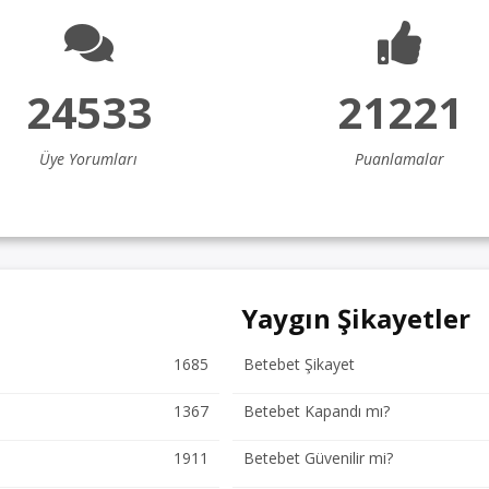
24533
21221
Üye Yorumları
Puanlamalar
Yaygın Şikayetler
1685
Betebet Şikayet
1367
Betebet Kapandı mı?
1911
Betebet Güvenilir mi?