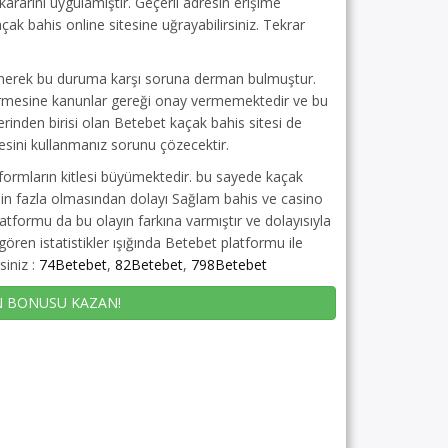
kararını uygulamıştır. Geçerli adresin erişime
k bahis online sitesine uğrayabilirsiniz. Tekrar
lenerek bu duruma karşı soruna derman bulmuştur.
t vermesine kanunlar gereği onay vermemektedir ve bu
inden birisi olan Betebet kaçak bahis sitesi de
sini kullanmanız sorunu çözecektir.
formların kitlesi büyümektedir. bu sayede kaçak
nin fazla olmasından dolayı Sağlam bahis ve casino
tformu da bu olayın farkına varmıştır ve dolayısıyla
ören istatistikler ışığında Betebet platformu ile
siniz :
74Betebet
,
82Betebet
,
798Betebet
İN BONUSU KAZAN!