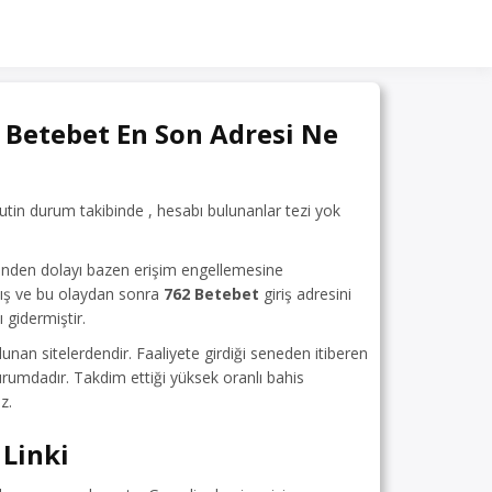
– Betebet En Son Adresi Ne
utin durum takibinde , hesabı bulunanlar tezi yok
esinden dolayı bazen erişim engellemesine
lmış ve bu olaydan sonra
762 Betebet
giriş adresini
 gidermiştir.
nan sitelerdendir. Faaliyete girdiği seneden itiberen
umdadır. Takdim ettiği yüksek oranlı bahis
z.
 Linki