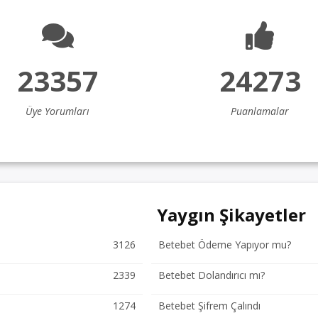
23357
24273
Üye Yorumları
Puanlamalar
Yaygın Şikayetler
3126
Betebet Ödeme Yapıyor mu?
2339
Betebet Dolandırıcı mı?
1274
Betebet Şifrem Çalındı