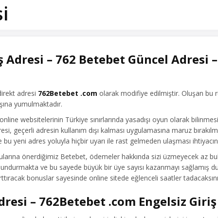
i
ş Adresi – 762 Betebet Güncel Adresi 
direkt adresi
762Betebet .com
olarak modifiye edilmiştir. Oluşan bu r
aşına yumulmaktadır.
 online websitelerinin Türkiye sınırlarında yasadışı oyun olarak bilinm
resi, geçerli adresin kullanım dışı kalması uygulamasına maruz bırakı
bu yeni adres yoluyla hiçbir uyarı ile rast gelmeden ulaşması ihtiyacını
ncularına önerdiğimiz Betebet, ödemeler hakkında sizi üzmeyecek az bulu
lundurmakta ve bu sayede büyük bir üye sayısı kazanmayı sağlamış dur
rttıracak bonuslar sayesinde online sitede eğlenceli saatler tadacaksını
dresi – 762Betebet .com Engelsiz Giriş