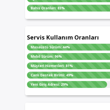
Bahis Oranları:
83%
Servis Kullanım Oranları
Masaüstü Sürüm:
44%
Mobil Sürüm:
96%
Müşteri Hizmetleri:
81%
Canlı Destek Birimi:
49%
Yeni Giriş Adresi:
29%