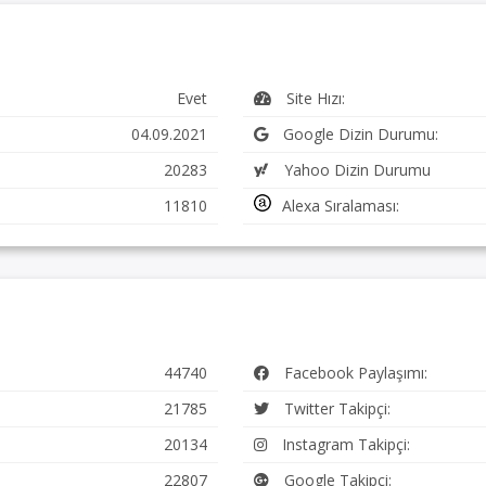
Evet
Site Hızı:
04.09.2021
Google Dizin Durumu:
20283
Yahoo Dizin Durumu
11810
Alexa Sıralaması:
i
44740
Facebook Paylaşımı:
21785
Twitter Takipçi:
20134
Instagram Takipçi:
22807
Google Takipçi: