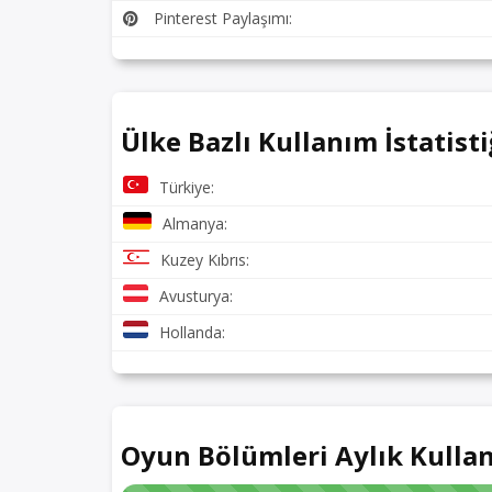
Pinterest Paylaşımı:
Ülke Bazlı Kullanım İstatisti
Türkiye:
Almanya:
Kuzey Kıbrıs:
Avusturya:
Hollanda:
Oyun Bölümleri Aylık Kulla