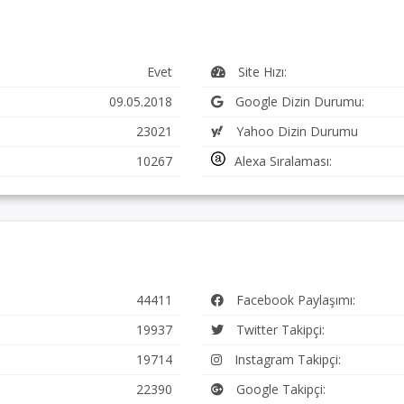
Evet
Site Hızı:
09.05.2018
Google Dizin Durumu:
23021
Yahoo Dizin Durumu
10267
Alexa Sıralaması:
i
44411
Facebook Paylaşımı:
19937
Twitter Takipçi:
19714
Instagram Takipçi:
22390
Google Takipçi: