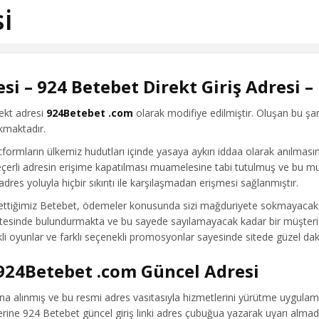
i
i – 924 Betebet Direkt Giriş Adresi –
rekt adresi
924Betebet .com
olarak modifiye edilmiştir. Oluşan bu şa
kmaktadır.
atformların ülkemiz hudutları içinde yasaya aykırı iddaa olarak anılma
 geçerli adresin erişime kapatılması muamelesine tabi tutulmuş ve bu
adres yoluyla hiçbir sıkıntı ile karşılaşmadan erişmesi sağlanmıştır.
ye ettiğimiz Betebet, ödemeler konusunda sizi mağduriyete sokmayacak e
 ötesinde bulundurmakta ve bu sayede sayılamayacak kadar bir müşteri 
kli oyunlar ve farklı seçenekli promosyonlar sayesinde sitede güzel dak
 924Betebet .com Güncel Adresi
a alınmış ve bu resmi adres vasıtasıyla hizmetlerini yürütme uygula
i yerine 924 Betebet güncel giriş linki adres çubuğua yazarak uyarı al