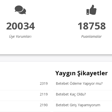
20034
18758
Üye Yorumları
Puanlamalar
Yaygın Şikayetler
2319
Betebet Ödeme Yapıyor mu?
2119
Betebet Kaç Oldu?
2190
Betebet Giriş Yapamıyorum