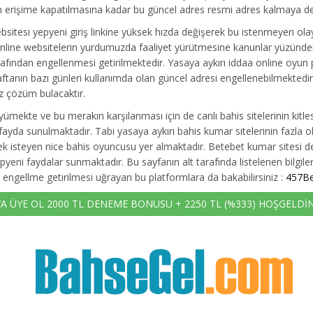
esin erişime kapatılmasına kadar bu güncel adres resmi adres kalmaya d
websitesi yepyeni giriş linkine yüksek hızda değişerek bu istenmeyen ol
 online websitelerin yurdumuzda faaliyet yürütmesine kanunlar yüzü
rafından engellenmesi getirilmektedir. Yasaya aykırı iddaa online oyun 
haftanın bazı günleri kullanımda olan güncel adresi engellenebilmekted
ız çözüm bulacaktır.
mekte ve bu merakın karşılanması için de canlı bahis sitelerinin kitl
fayda sunulmaktadır. Tabi yasaya aykırı bahis kumar sitelerinin fazla ol
rmek isteyen nice bahis oyuncusu yer almaktadır. Betebet kumar sitesi d
ni faydalar sunmaktadır. Bu sayfanın alt tarafında listelenen bilgiler ışı
 engellme getirilmesi uğrayan bu platformlara da bakabilirsiniz :
457Be
A ÜYE OL 2000 TL DENEME BONUSU + 2250 TL (%333) HOŞGELD