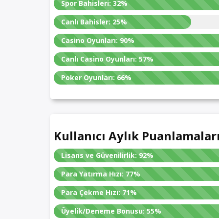
Spor Bahisleri:
32%
Canlı Bahisler:
25%
Casino Oyunları:
90%
Canlı Casino Oyunları:
57%
Poker Oyunları:
66%
Kullanıcı Aylık Puanlamalar
Lisans ve Güvenilirlik:
92%
Para Yatırma Hızı:
77%
Para Çekme Hızı:
71%
Üyelik/Deneme Bonusu:
55%