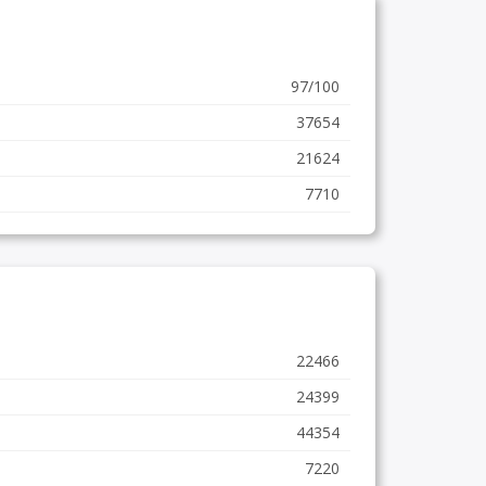
97/100
37654
21624
7710
22466
24399
44354
7220