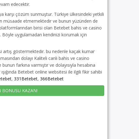
evam edecektir.
aya karşı çözüm sunmuştur. Türkiye ülkesindeki yetkili
nden müsaade etmemektedir ve bunun yüzünden de
platformlarından birisi olan Betebet bahis ve casino
ir. Böyle uygulamadan kendinizi korumak için
esi artış göstermektedir. bu nedenle kaçak kumar
masından dolayı Kaliteli canlı bahis ve casino
e bunun farkına varmıştır ve dolayısıyla hesabına
ğında Betebet online websitesi ile ilgili fikir sahibi
tebet
,
331Betebet
,
366Betebet
İN BONUSU KAZAN!